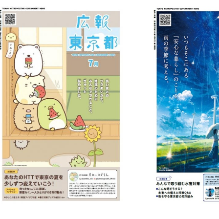
2026年8月1日
2026年8月1
中途失聴者・難聴者手話講
再犯防止に
2026年8月1日
2026年8月1
2026年8月1日
2026年8月1日
2026年8月1
2026年8月1
習会（後期）
オンライン
東京における宅地開発の無
世界が東京
2026年8月1日
2026年8月1
夏休みは都立図書館で涼し
夏休みは都立図書館で涼し
東京都障害
東京アプリ
2026年8月1日
電柱化の推進に関する条
に注目！も
都営住宅入居者
「東京マラソ
＃高齢者・福祉
＃防災
＃
く過ごそう！企画展示やイ
く過ごそう！企画展示やイ
対面でサポ
【WEB限定記事】職業能力
例 10月31日に施行
光都市へ。
般ランナー
ベントも開催
ベントも開催
開発センターキャリアアッ
＃くらし・住まい
＃くらし
＃文
プ講習8月申込受付
＃高齢者・福祉
＃学ぶ
＃学
＃観光
＃スポーツ
＃子供・若者・教育
＃子供・若者・教育
＃デジタル
＃インフラ・まちづくり
＃特集
＃観光
＃その他
＃子供・若者・教育
＃文化・芸術
＃文化・芸術
＃特集
＃産業・仕事
＃特集
＃特集
＃お知らせ
＃お知らせ
＃催し
＃催し
＃働く
も
も
も
も
も