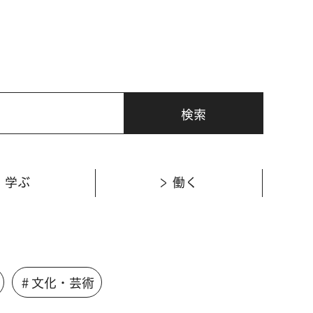
学ぶ
働く
＃文化・芸術