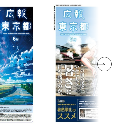
日
2026年8月1日
関する研修会
【WEB限定記事】大田市
日
2026年8月1日
日
日
2026年8月1日
2026年8月1日
開催
場 親子フラワーアレンジ
のナイトタイム
8月15日正午の黙とうにご
日
2026年8月1日
者総合美術展
生活応援事業を
東京都シルバーパス 更
パラスポーツ・レクリエー
メント教室
っと魅力的な観
協力を
ン2027」一
国公立高校等奨学のための
くらし・住まい
ート！
新・新規購入のお知らせ
ションひろば
＃高齢者・福祉
給付金
＃くらし・住まい
＃高齢者・福祉
・住まい
＃高齢者・福祉
化・芸術
＃文化・芸術
＃スポーツ
ぶ
次
＃子供・若者・教育
＃お知らせ
＃産業・仕事
・最新技術
＃特集
＃催し
＃お知らせ
＃催し
＃特集
＃お知らせ
＃その他
＃学ぶ
＃その他
っと見る
っと見る
っと見る
っと見る
っと見る