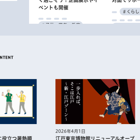
く過ごそう！企画展示やイ
対面でサポ
ベントも開催
＃くらし
＃子供・若者・教育
＃デジタル
＃文化・芸術
＃特集
＃お知らせ
＃催し
も
暮らしの情報
お知らせ
催し
学ぶ
4月1日
2026年3月1日
京博物館リニューアルオープ
一人ひとりが幸せを実感