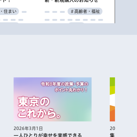
ート！
新・新規購入のお知らせ
・住まい
＃高齢者・福祉
・最新技術
＃特集
＃特集
＃お知らせ
っと見る
働く
その他
すべて
2026年2月1日
2
できる
集まれ！あふれる熱気 アニメ都