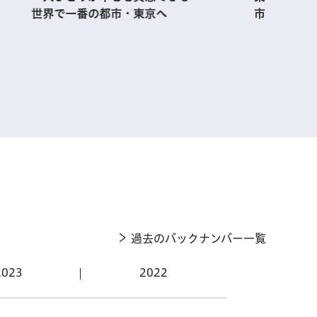
市・TOKYOの今を大解剖!!
表示
日
日
日
2026年8月1日
2026年8月1日
2026年8月1日
2026年8月1日
日
日
2026年8月1日
日
2026年8月1日
バーパス 更
五感で味わう。
五感で味わう。
あなたが東京の未来を変え
東京で夏の夜体験。夜開館
2026年夏休みの宿題や自
東京で夏の夜体験。夜開館
症月間 認知症
レインボーライ
駐車監視員資格者講習
定記事】「自然保
【WEB限定記事】行政書士
入のお知らせ
市場や公園で朝
市場や公園で朝
る！ 都民提案・大学提案
の美術館や動物園、夜景の
由研究に！東京都の絵画・
の美術館や動物園、夜景の
ムを開催
募集！
東京都レンジャ
試験
に投票をお願いします！
新名所など
作文・ポスターコンクール
新名所など
計年度任用職
＃産業・仕事
＃高齢者・福祉
＃高齢者・福祉
＃くらし・住まい
然
然
＃観光
＃観光
＃文化・芸術
＃子供・若者・教育
＃文化・芸術
＃観光
＃観光
＃学ぶ
＃特集
＃産業・仕事
＃特集
＃お知らせ
然
＃特集
＃特集
＃文化・芸術
＃その他
＃働く
＃特集
＃特集
事
過去のバックナンバー一覧
＃催し
＃催し
＃特集
＃催し
＃催し
＃働く
＃その他
2023
2022