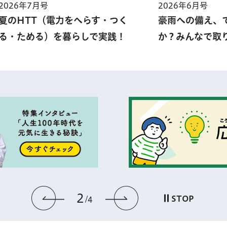
2026年7月号
2026年6月号
夏のHTT（電力をへらす・つく
豪雨への備え、
る・ためる）を暮らしで実践！
か？みんなで取
3
前のスライドを表示
次のスライドを
STOP
4