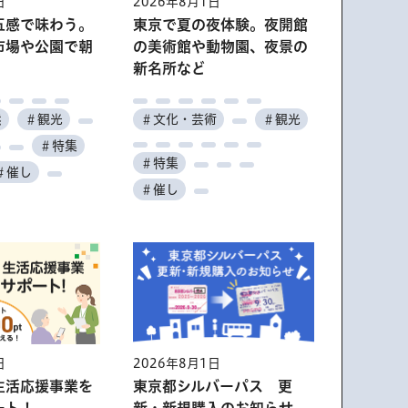
日
2026年8月1日
五感で味わう。
東京で夏の夜体験。夜開館
市場や公園で朝
の美術館や動物園、夜景の
新名所など
然
＃観光
＃文化・芸術
＃観光
＃特集
＃特集
＃催し
＃催し
日
2026年8月1日
生活応援事業を
東京都シルバーパス 更