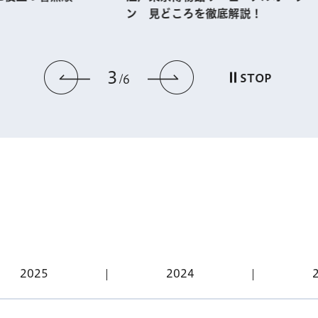
どころを徹底解説！
世界で一番の都市・東京へ
3
前のスライドを表示
次のスライドを
STOP
6
2026年8月1日
2026年8月1日
2026年8月1日
2026年8月1日
2026年8月1日
2026年8月1
2026年8月1
2026年8月1
2026年8月1日
2026年8月1
2026年8月1
2026年8月1
東京アプリ生活応援事業を
東京の夏は涼しいスポット
視覚・聴覚障害者対象の講
【WEB限定記事】ベビーシ
東京の夏は涼しいスポット
東京都シル
朝の東京を
朝の東京を
大学生等向け海外留学支援
9月は認知
2026年「
【WEB限
対面でサポート！
へ。朝と夜に時間をずらす
座・教室
ッター募集セミナー
へ。朝と夜に時間をずらす
新・新規購
早朝の豊洲
早朝の豊洲
制度 東京グローバル・パ
シンポジウ
ド」参加者
護指導員（
観光案内
観光案内
活など
活など
スポート 2027年春留学募
ー）」（会
＃くらし・住まい
＃高齢者・福祉
集中
員）
＃子供・若者・教育
＃スポーツ
＃子供・若者・教育
＃観光
＃観光
＃環境・自
＃環境・自
＃デジタル・最新技術
＃観光
＃働く
＃子供・若者・教育
＃学ぶ
＃環境・自
＃特集
＃特集
＃特集
＃学ぶ
＃お知らせ
＃特集
＃産業・仕
＃催し
＃催し
＃お知らせ
＃特集
＃その他
2025
2024