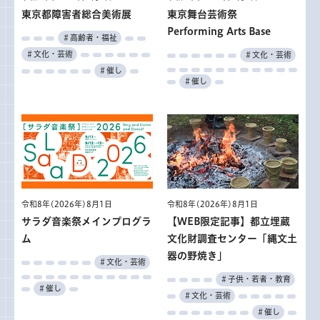
東京都障害者総合美術展
東京舞台芸術祭
Performing Arts Base
＃高齢者・福祉
＃文化・芸術
＃文化・芸術
＃催し
＃催し
令和8年(2026年)8月1日
令和8年(2026年)8月1日
サラダ音楽祭メインプログラ
【WEB限定記事】都立埋蔵
ム
文化財調査センター「縄文土
器の野焼き」
＃文化・芸術
＃子供・若者・教育
＃催し
＃文化・芸術
＃催し