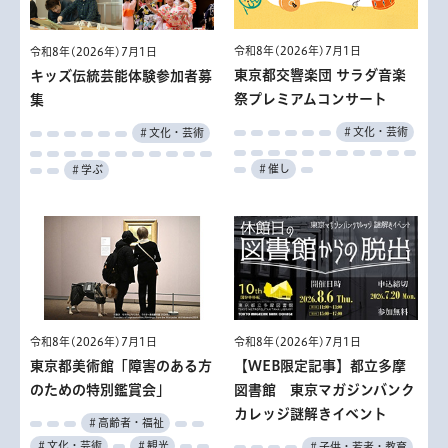
令和8年(2026年)7月1日
令和8年(2026年)7月1日
東京都交響楽団 サラダ音楽
キッズ伝統芸能体験参加者募
祭プレミアムコンサート
集
＃文化・芸術
＃文化・芸術
＃催し
＃学ぶ
令和8年(2026年)7月1日
令和8年(2026年)7月1日
東京都美術館「障害のある方
【WEB限定記事】都立多摩
のための特別鑑賞会」
図書館 東京マガジンバンク
カレッジ謎解きイベント
＃高齢者・福祉
＃文化・芸術
＃観光
＃子供・若者・教育