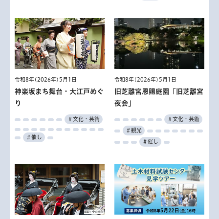
令和8年(2026年)5月1日
令和8年(2026年)5月1日
神楽坂まち舞台・大江戸めぐ
旧芝離宮恩賜庭園「旧芝離宮
り
夜会」
＃文化・芸術
＃文化・芸術
＃観光
＃催し
＃催し