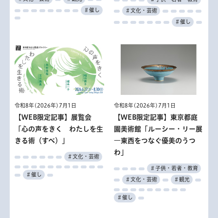
＃催し
＃文化・芸術
＃催し
令和8年(2026年)7月1日
令和8年(2026年)7月1日
【WEB限定記事】東京都庭
【WEB限定記事】展覧会
園美術館「ルーシー・リー展
「心の声をきく わたしを生
―東西をつなぐ優美のうつ
きる術（すべ）」
わ」
＃文化・芸術
＃子供・若者・教育
＃催し
＃文化・芸術
＃観光
＃催し