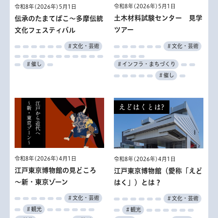
令和8年(2026年)5月1日
令和8年(2026年)5月1日
土木材料試験センター 見学
伝承のたまてばこ～多摩伝統
ツアー
文化フェスティバル
＃文化・芸術
＃文化・芸術
＃インフラ・まちづくり
＃催し
＃催し
令和8年(2026年)4月1日
令和8年(2026年)4月1日
江戸東京博物館の見どころ
江戸東京博物館（愛称「えど
～新・東京ゾーン
はく」）とは？
＃文化・芸術
＃文化・芸術
＃観光
＃観光