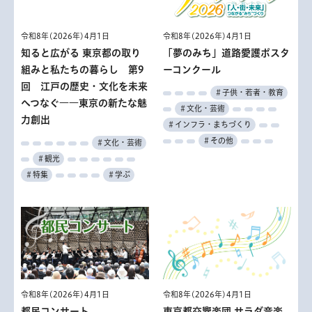
令和8年(2026年)4月1日
令和8年(2026年)4月1日
知ると広がる 東京都の取り
「夢のみち」道路愛護ポスタ
組みと私たちの暮らし 第9
ーコンクール
回 江戸の歴史・文化を未来
＃子供・若者・教育
へつなぐ――東京の新たな魅
＃文化・芸術
力創出
＃インフラ・まちづくり
＃その他
＃文化・芸術
＃観光
＃特集
＃学ぶ
令和8年(2026年)4月1日
令和8年(2026年)4月1日
都民コンサート
東京都交響楽団 サラダ音楽