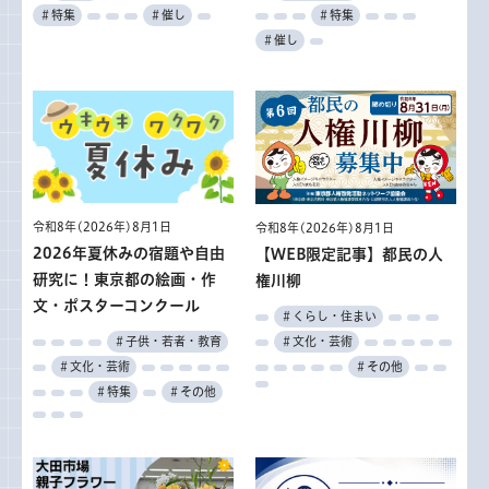
＃特集
＃催し
＃特集
＃催し
令和8年(2026年)8月1日
令和8年(2026年)8月1日
2026年夏休みの宿題や自由
【WEB限定記事】都民の人
研究に！東京都の絵画・作
権川柳
文・ポスターコンクール
＃くらし・住まい
＃文化・芸術
＃子供・若者・教育
＃その他
＃文化・芸術
＃特集
＃その他