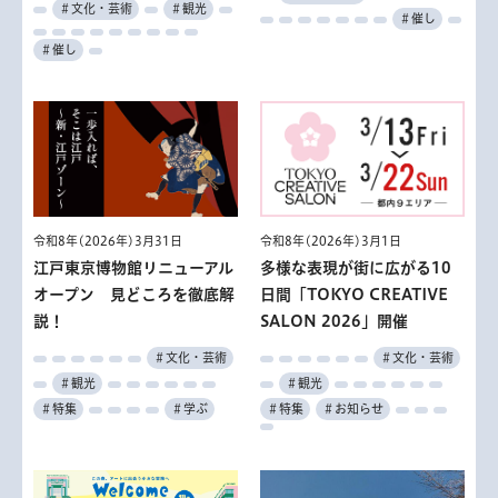
＃文化・芸術
＃観光
＃催し
＃催し
令和8年(2026年)3月31日
令和8年(2026年)3月1日
江戸東京博物館リニューアル
多様な表現が街に広がる10
オープン 見どころを徹底解
日間「TOKYO CREATIVE
説！
SALON 2026」開催
＃文化・芸術
＃文化・芸術
＃観光
＃観光
＃特集
＃学ぶ
＃特集
＃お知らせ