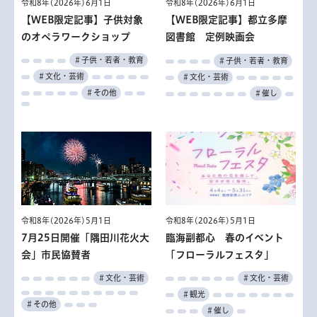
令和8年(2026年)6月1日
令和8年(2026年)6月1日
【WEB限定記事】子供対象
【WEB限定記事】都立多摩
のオペラワークショップ
図書館 定例映画会
＃子供・若者・教育
＃子供・若者・教育
＃文化・芸術
＃文化・芸術
＃その他
＃催し
令和8年(2026年)5月1日
令和8年(2026年)5月1日
7月25日開催「隅田川花火大
臨海副都心 春のイベント
会」市民協賛者
「フローラルフェスタ」
＃文化・芸術
＃文化・芸術
＃観光
＃その他
＃催し