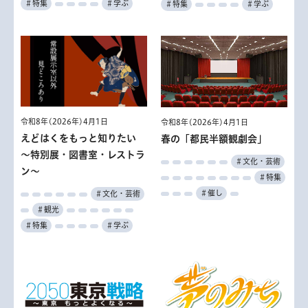
＃特集
＃学ぶ
＃特集
＃学ぶ
令和8年(2026年)4月1日
令和8年(2026年)4月1日
えどはくをもっと知りたい
春の「都民半額観劇会」
～特別展・図書室・レストラ
＃文化・芸術
ン～
＃特集
＃催し
＃文化・芸術
＃観光
＃特集
＃学ぶ