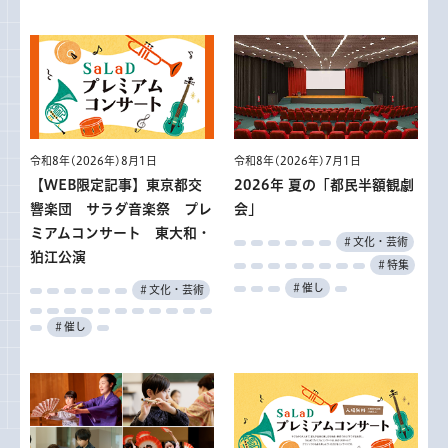
令和8年(2026年)8月1日
令和8年(2026年)7月1日
【WEB限定記事】東京都交
2026年 夏の「都民半額観劇
響楽団 サラダ音楽祭 プレ
会」
ミアムコンサート 東大和・
＃文化・芸術
狛江公演
＃特集
＃催し
＃文化・芸術
＃催し