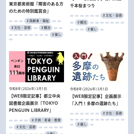
東京都美術館「障害のある方
千本桜まつり
のための特別鑑賞会」
＃文化・芸術
＃高齢者・福祉
＃観光
＃文化・芸術
＃観光
＃催し
＃催し
令和8年(2026年)3月1日
令和8年(2026年)3月1日
【WEB限定記事】都立中央
【WEB限定記事】企画展示
図書館企画展示「TOKYO
「入門！多摩の遺跡たち」
PENGUIN LIBRARY」
＃文化・芸術
＃子供・若者・教育
＃催し
＃文化・芸術
＃催し