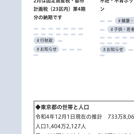
2月は固定資産税・都市
不妊・不育ホッ
都内アンテナショップ
海の森公園 プ
沖ノ鳥島・南鳥島シン
＃くらし・
計画税（23区内）第4期
ン
を巡るスタンプラリー
プンイベント
ポジウム
＃子供・若者・教育
分の納期です
等
＃健康・
＃産業・仕事
＃その他
＃環境・自然
＃子供・若
＃行財政
＃観光
＃行財政
＃働く
＃催し
＃学ぶ
＃お知らせ
＃お知らせ
＃催し
◆東京都の世帯と人口
令和4年12月1日現在の推計 733万8,0
人口1,404万2,127人