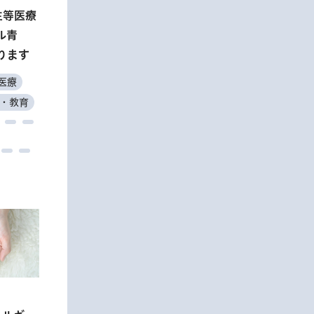
生等医療
ン大
多職種
を装っ
ル青
の地域
ポジウ
売に注
ります
り応援
医療
医療
・教育
教育
ぶ
理講習