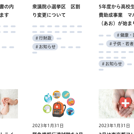
書の内
雇用の
理講習
看護師
調査員
者対象
衆議院小選挙区 区割
東京水辺ライン
人権問題都民講座「み
観光関連の企業が参
女性活躍推進事業 女
小石川後楽園「文化財
5年度から高校
東京ホームタウ
在宅療養に係る
水道・下水道局
ます
ND
と調理
り変更について
んなで楽しむ映画と
加！ 緊急対策 合同
子中高生必見！ デジ
指定100周年記念行事」
費助成事業 マ
学 超高齢社会
連携連絡会シン
た悪質な訪問販
住まい
E開催
は」
就職面接会
タル企業「オフィスツ
（あお）が始ま
づくり・つなが
ム
意！
教育
＃観光
アー」
イベント
＃文化・芸術
＃健康・
＃健康・
＃行財政
＃催し
教育
＃産業・仕事
教育
＃子供・若者
＃行財政
＃水道・下水道
＃お知らせ
＃催し
＃子供・若者・
＃デジタル・最新技術
ちづくり
＃働く
＃学ぶ
＃お知らせ
＃学
＃お知らせ
＃その他
＃催し
2023年1月31日
2023年1月31日
2023年1月31日
2023年1月31日
観光関連の企業が参
食肉市場「肉料