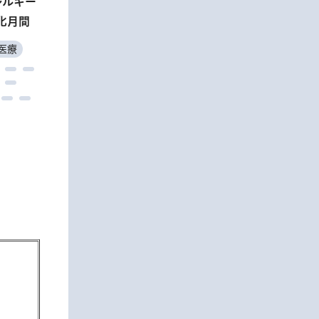
レルギー
と調理
化月間
医療
教育
ちづくり