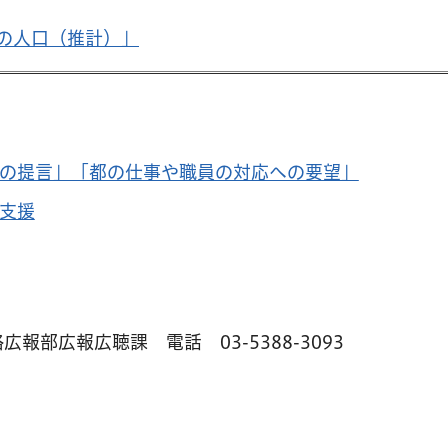
の人口（推計）」
の提言」「都の仕事や職員の対応への要望」
支援
略広報部広報広聴課 電話
03-5388-3093