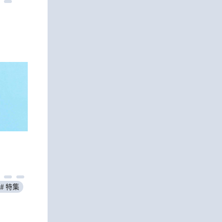
」
＃特集