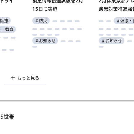
トライ
緊急情報伝達試験を2月
2月は東京都ア
レオー
加！ 緊急対策 合同
会」市場の紹介
住まい
15日に実施
疾患対策推進強
就職面接会
実習
医療
＃防災
＃健康・
＃産業・仕事
＃子供・若者・
者・教育
＃お知らせ
＃お知らせ
＃働く
＃インフラ・ま
＃学ぶ
もっと見る
もっと見る
65世帯