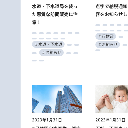
水道・下水道局を装っ
小石川後楽園「文化財
視覚・聴覚障害者対象
福祉の仕事 就職フォ
都営住宅入居者
福祉の仕事 就職フォ
点字で納税通知
パラアスリート
食肉市場「肉料
都立学校非常勤
東京都消費生活
視覚・聴覚障害
た悪質な訪問販売に注
指定100周年記念行事」
の講座・教室
ーラム
ーラム
容をお知らせし
最前線 BEYO
会」市場の紹介
の講座・教室
＃くらし・住まい
＃くらし・
意！
CONFERENC
実習
＃子供・若者・
＃文化・芸術
＃高齢者・福祉
＃高齢者・福祉
＃高齢者・福祉
＃高齢者・福祉
＃行財政
＃その他
＃産業・仕事
＃その他
＃スポーツ
＃子供・若者・
＃子供・若者・教育
＃子供・若者・
＃水道・下水道
＃産業・仕事
＃産業・仕事
＃催し
＃お知らせ
＃産業・仕事
＃働く
＃お知らせ
＃インフラ・ま
＃学ぶ
＃働く
＃働く
＃学ぶ
＃催し
＃学ぶ
2023年1月31日
2023年1月31日
2023年1月31日
2023年1月31日
2023年1月31日
2023年1月31日
2023年1月31日
都立学校非常勤看護師
都営住宅入居者