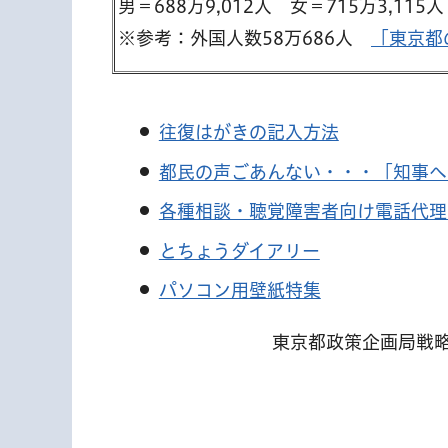
男＝688万9,012人 女＝715万3,115人
※参考：外国人数58万686人
「東京都
往復はがきの記入方法
都民の声ごあんない・・・「知事へ
各種相談・聴覚障害者向け電話代理
とちょうダイアリー
パソコン用壁紙特集
東京都政策企画局戦