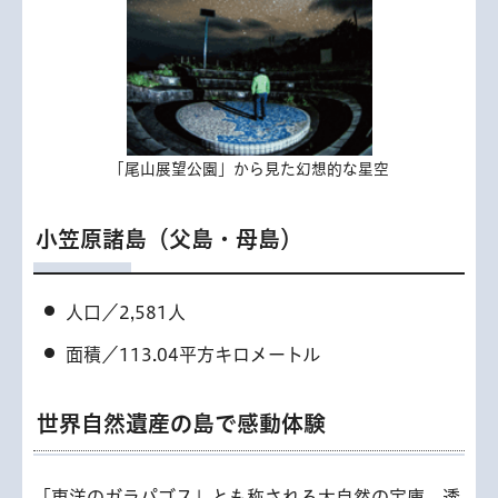
「尾山展望公園」から見た幻想的な星空
小笠原諸島（父島・母島）
人口／2,581人
面積／113.04平方キロメートル
世界自然遺産の島で感動体験
「東洋のガラパゴス」とも称される大自然の宝庫。透