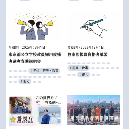
令和8年(2026年)3月1日
令和8年(2026年)3月1日
東京都公立学校教員採用候補
駐車監視員資格者講習
者選考春季説明会
＃産業・仕事
＃子供・若者・教育
＃働く
＃働く