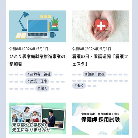
令和8年(2026年)5月1日
令和8年(2026年)5月1日
ひとり親家庭就業推進事業の
看護の日・看護週間「看護フ
参加者
ェスタ」
＃高齢者・福祉
＃健康・医療
＃産業・仕事
＃働く
＃働く