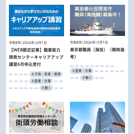
令和8年(2026年)5月1日
令和8年(2026年)6月1日
東京都職員（海技）（随時選
【WEB限定記事】職業能力
考）
開発センターキャリアアップ
講習6月申込受付
＃産業・仕事
＃子供・若者・教育
＃働く
＃産業・仕事
＃働く