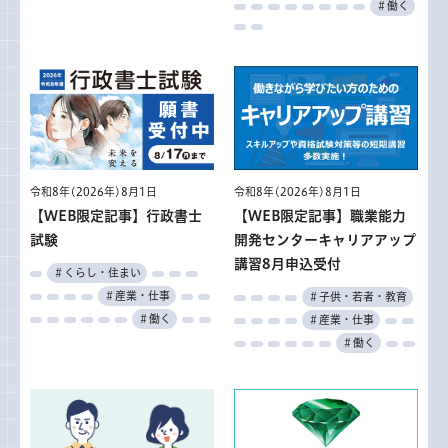
＃働く
令和8年(2026年)8月1日
令和8年(2026年)8月1日
【WEB限定記事】行政書士
【WEB限定記事】職業能力
試験
開発センターキャリアアップ
講習8月申込受付
＃くらし・住まい
＃産業・仕事
＃子供・若者・教育
＃働く
＃産業・仕事
＃働く