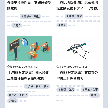
【WEB限定記事】東京都地
介護支援専門員 実務研修受
域医療支援ドクター（常勤）
講試験
＃健康・医療
＃高齢者・福祉
＃働く
＃働く
令和8年(2026年)6月1日
令和8年(2026年)6月1日
【WEB限定記事】排水設備
【WEB限定記事】東京都公
工事責任技術者資格試験
害防止管理者講習
＃子供・若者・教育
＃環境・自然
＃産業・仕事
＃水道・下水道
＃働く
＃働く