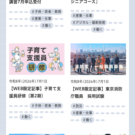
ジニアコース」
講習7月申込受付
＃子供・若者・教育
＃産業・仕事
＃産業・仕事
＃デジタル・最新技術
＃働く
＃働く
令和8年(2026年)7月1日
令和8年(2026年)7月1日
【WEB限定記事】子育て支
【WEB限定記事】東京消防
援員研修（第2期）
庁職員 採用試験
＃子供・若者・教育
＃防災
＃産業・仕事
＃働く
＃働く