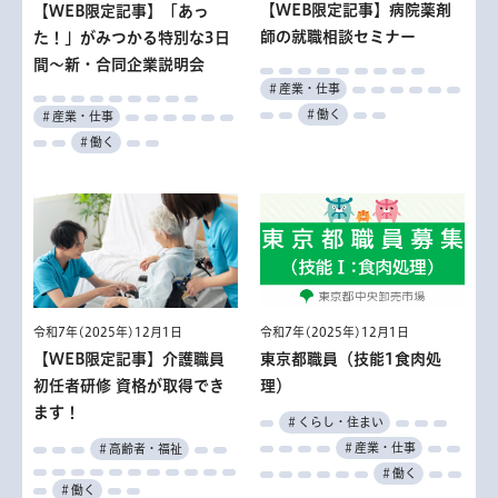
【WEB限定記事】病院薬剤
【WEB限定記事】「あっ
師の就職相談セミナー
た！」がみつかる特別な3日
間～新・合同企業説明会
＃産業・仕事
＃働く
＃産業・仕事
＃働く
令和7年(2025年)12月1日
令和7年(2025年)12月1日
【WEB限定記事】介護職員
東京都職員（技能1食肉処
初任者研修 資格が取得でき
理）
ます！
＃くらし・住まい
＃産業・仕事
＃高齢者・福祉
＃働く
＃働く