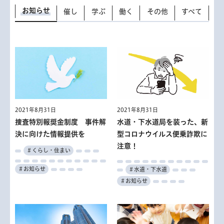
お知らせ
催し
学ぶ
働く
その他
すべて
2021年8月31日
2021年8月31日
2021年8月31日
2021年8月31日
2021年8月31日
2021年8月31日
2021年8月31日
2021年8月31日
2021年8月31日
2021年8月31日
2021年8月31日
2021年8月31日
捜査特別報奨金制度 事件解
東京都交響楽団SaLaDプレミ
認知症シンポジウム「認知症
正社員就職！ 合同企業面接
都立看護専門学校入学試験
東京都交響楽団SaLaDプレミ
水道・下水道局を装った、新
東京都人権プラザ企画展「み
高校生世代チャレンジプログ
職業能力開発センター等講師
都市計画の原案への公述申
正社員就職！ 合同企業面接
決に向けた情報提供を
アムコンサート 東大和・武
とともに生きる」
会
アムコンサート 東大和・武
型コロナウイルス便乗詐欺に
んなのスポーツ」
ラムオンライン開催
出・公聴会傍聴
会
＃子供・若者・教育
蔵野公演
蔵野公演
注意！
＃産業・仕事
＃くらし・住まい
＃高齢者・福祉
＃子供・若者・教育
＃スポーツ
＃その他
＃働く
＃産業・仕事
＃産業・仕事
＃行財政
＃行財政
＃文化・芸術
＃文化・芸術
＃お知らせ
＃働く
＃学ぶ
＃その他
＃働く
＃学ぶ
＃水道・下水道
＃催し
＃催し
＃催し
＃お知らせ