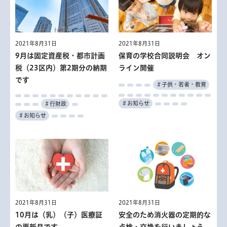
2021年8月31日
2021年8月31日
2021年8月31日
2021年8月31日
「働く女性応援セミナー」オ
東京マラソン2021ランナー
多摩消費生活センター 知っ
障害者週間ポスターの標語
2021年8月31日
2021年8月31日
2021年8月31日
2021年8月31日
9月は固定資産税・都市計画
ンライン開催
向け応援動画等
認知症シンポジウム「認知症
保育の学校合同説明会 オン
てトクする暮らしの連続講座
東京都人権プラザ企画展「み
＃高齢者・福祉
税（23区内）第2期分の納期
とともに生きる」
ライン開催
んなのスポーツ」
＃スポーツ
＃くらし・住まい
＃その他
です
＃産業・仕事
＃高齢者・福祉
＃子供・若者・教育
＃スポーツ
＃その他
＃学ぶ
＃学ぶ
＃行財政
＃学ぶ
＃お知らせ
＃行財政
＃催し
＃お知らせ
2021年8月31日
2021年8月31日
2021年8月31日
こころといのちの講演会
東京都食品安全情報評価委員
災害時都市型サバイバル講座
2021年8月31日
2021年8月31日
「10代の『死にたい』気持
会公募委員
オンライン開催
2021年8月31日
2021年8月31日
捜査特別報奨金制度 事件解
職業能力開発センター等講師
10月は（乳）（子）医療証
ちに向き合う」
安全のため消火器の定期的な
決に向けた情報提供を
＃健康・医療
＃防災
の更新月です
点検・交換を行いましょう