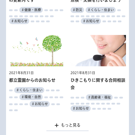
＃行財政
＃産業・仕事
＃健康・医療
＃くらし・住まい
＃学ぶ
＃その他
＃働く
＃健康・医療
＃防災
＃くらし・住まい
＃学ぶ
＃お知らせ
＃お知らせ
＃お知らせ
2021年8月31日
2021年8月31日
2021年8月31日
2021年8月31日
産業技術高等専門学校 オー
視覚・聴覚障害者対象の講
2021年8月31日
2021年8月31日
都立看護専門学校入学試験
高校生世代チャレンジプログ
ひきこもりに関する合同相談
都立霊園からのお知らせ
プンカレッジ
座・教室
ラムオンライン開催
＃子供・若者・教育
会
＃くらし・住まい
＃子供・若者・教育
＃高齢者・福祉
＃子供・若者・教育
＃その他
＃環境・自然
＃産業・仕事
＃子供・若者・教育
＃高齢者・福祉
＃お知らせ
＃学ぶ
＃学ぶ
＃学ぶ
＃お知らせ
もっと見る
もっと見る