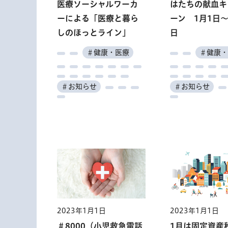
医療ソーシャルワーカ
拉致問題啓発舞台劇公
健康長寿医療センタ
「レディGO！おしごと
下水道モニター
拉致問題啓発舞台劇公
はたちの献血キ
東京都伝統工
食肉市場「肉料
職業能力開発セ
認知症施策推
「レディGO！
ーによる「医療と暮ら
演「めぐみへの誓い
ー 病院・研究所50
フェスタ」
演「めぐみへの誓い
ーン 1月1日～
江戸から伝わる
会」市場の紹介
ー 4月入校生
都民委員
フェスタ」
しのほっとライン」
奪還」
年、養育院創立150年
奪還」
日
道
実習
＃水道・下水道
記念講演
＃産業・仕事
＃高齢者・福祉
＃産業・
＃産業・
＃健康・医療
＃健康・
＃その他
＃文化・芸術
＃文化・芸術
＃文化・芸術
＃子供・若者・
＃健康・医療
＃働く
＃働く
＃働く
＃その他
＃お知らせ
＃行財政
＃行財政
＃お知らせ
＃インフラ・ま
＃催
＃学ぶ
＃催し
＃催し
＃学ぶ
2023年1月1日
2023年1月1日
中小企業従業員生活資
2023年1月1日
2023年1月1日
金融資制度（さわや
中学校夜間学級生徒
2023年1月1日
2023年1月1日
2023年1月1日
2023年1月1日
2023年1月1日
2023年1月1日
か、すくすく・ささえ
（ちゅうがっこうやか
医療ソーシャルワーカ
障害者のためのふれあ
都民クルーズ 
下水道モニター
＃8000（小児救急電話
高齢ドライバー 交通
1月は固定資産
企業向けメンタ