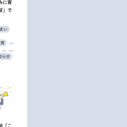
みに寄
ラ見学
習講
援研修
の傍聴
芸品展
ぽ」で
開催
一筋の
仕事
まい
ちづくり
ぶ
教育
し
＃催し
知らせ
ション
ンタ
組「こ
あるア