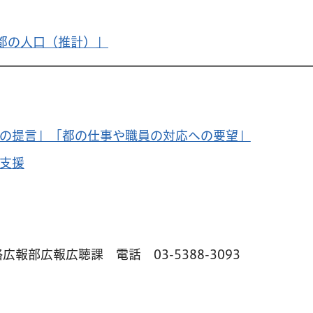
都の人口（推計）」
の提言」「都の仕事や職員の対応への要望」
支援
略広報部広報広聴課 電話
03-5388-3093