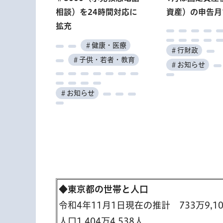
他）
んがっきゅうせいと）
ーによる「医療と暮ら
いコンサート
っぽん丸」「春
相談）を24時間対応に
安全セミナー
資産）の申告月
スケア講演会 
しのほっとライン」
島・青ヶ島周遊
＃くらし・住まい
拡充
イン開催
＃水道・下水道
ズ」
＃子供・若者・教育
＃高齢者・福祉
＃健康・医療
＃高齢者・福祉
＃その他
＃健康・医療
＃健康・
＃文化・芸術
＃行財政
＃働く
＃観光
＃子供・若者・教育
＃その他
＃お知らせ
＃お知らせ
＃産業・仕事
＃催し
＃学ぶ
＃催し
＃お知らせ
＃学ぶ
◆東京都の世帯と人口
令和4年11月1日現在の推計 733万9,1
人口1,404万4,538人