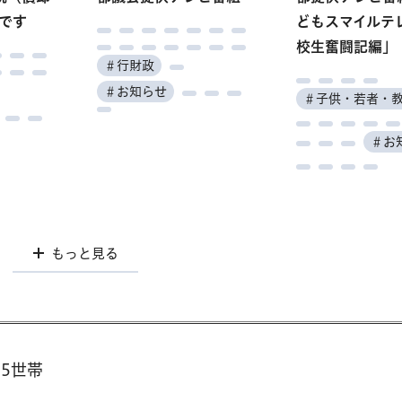
の八丈
ある方のための特別鑑
祭
（モクコレ）20
ー 4月入校生
です
オンラ
ユニバーシティ「環境
どもスマイルテ
ンコンシャス・
クルー
賞会」
問題を考える 特別
校生奮闘記編」
スに気づくセミ
＃子供・若者・教育
＃環境・自然
＃産業・
＃行財政
編」
医療
＃文化・芸術
＃文化・芸術
＃産業・仕事
＃お知らせ
＃子供・若者・
＃子供・若者・
＃働く
＃子供・若者・教育
＃催し
＃催し
＃催し
＃お
＃環境・自然
＃学ぶ
＃学ぶ
もっと見る
もっと見る
もっと見る
もっと見る
05世帯