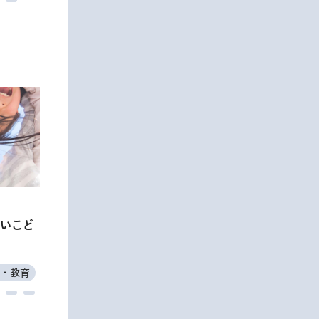
いこど
・教育