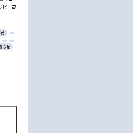
23
レビ 高
バイア
ナー
仕事
教育
教育
知らせ