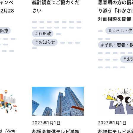
ャンペ
芸品展
理講習
ンタ
進会議
おしごと
統計調査にご協力くだ
特別支援学校総合文化
新宿山吹高等学校 生
保育士試験
皮革技術センター 外
健康長寿医療センタ
思春期の方の悩
下水道局インフ
テーマ別環境学
看護職員復職支
都市計画審議会
東京都伝統工
2月28
一筋の
と調理
さい
祭
涯学習講座
部評価委員（都民委
ー 病院・研究所50
り添う「わかさ
ツアー
座 オンライン
者
江戸から伝わる
員）
年、養育院創立150年
対面相談を開催
道
＃子供・若者・教育
＃産業・
記念講演
仕事
仕事
＃子供・若者・教育
＃子供・若者・教育
＃環境・自然
医療
＃くらし・住
＃行財政
＃インフラ・ま
＃行財政
＃働く
教育
＃産業・仕事
＃文化・芸術
＃文化・芸術
＃健康・医療
＃働く
＃お知らせ
＃水道・下水道
＃その他
＃学
＃子供・若者・
＃学ぶ
ちづくり
し
＃その他
＃催
＃催し
＃学ぶ
＃お
2023年1月1日
2023年1月1日
2023年1月1日
2023年1月1日
2023年1月1日
2023年1月1日
2023年1月1日
2023年1月1日
客船「に
東京都美術館「障害の
特別支援学校総合文化
WOODコレク
職業能力開発セ
税（償却
ルヘル
都議会提供テレビ番組
東京都立大学オープン
都提供テレビ番
出産・育児にも