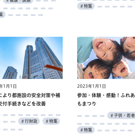
＃健康・医療
＃特集
集
3年1月1日
2023年1月1日
により都施設の安全対策や補
参加・体験・感動！ふれあ
交付手続きなどを改善
もまつり
＃子供・若者
＃行財政
＃特集
＃特集