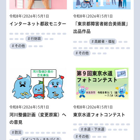
令和8年(2026年)5月1日
令和8年(2026年)5月1日
「東京都障害者総合美術展」
インターネット都政モニター
出品作品
＃行財政
＃高齢者・福祉
＃その他
＃その他
令和8年(2026年)5月1日
令和8年(2026年)5月1日
河川整備計画（変更原案）へ
東京水道フォトコンテスト
の意見
＃水道・下水道
＃防災
＃その他
＃インフラ・まちづくり