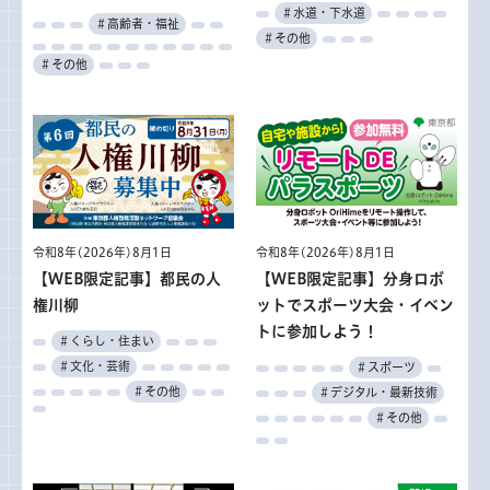
＃水道・下水道
＃高齢者・福祉
＃その他
＃その他
令和8年(2026年)8月1日
令和8年(2026年)8月1日
【WEB限定記事】都民の人
【WEB限定記事】分身ロボ
権川柳
ットでスポーツ大会・イベン
トに参加しよう！
＃くらし・住まい
＃文化・芸術
＃スポーツ
＃その他
＃デジタル・最新技術
＃その他