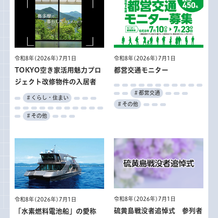
令和8年(2026年)7月1日
令和8年(2026年)7月1日
TOKYO空き家活用魅力プロ
都営交通モニター
ジェクト改修物件の入居者
＃都営交通
＃くらし・住まい
＃その他
＃その他
令和8年(2026年)7月1日
令和8年(2026年)7月1日
硫黄島戦没者追悼式 参列者
「水素燃料電池船」の愛称