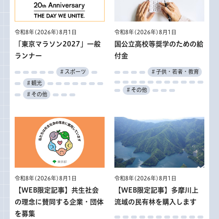
令和8年(2026年)8月1日
令和8年(2026年)8月1日
「東京マラソン2027」一般
国公立高校等奨学のための給
ランナー
付金
＃スポーツ
＃子供・若者・教育
＃観光
＃その他
＃その他
令和8年(2026年)8月1日
令和8年(2026年)8月1日
【WEB限定記事】共生社会
【WEB限定記事】多摩川上
の理念に賛同する企業・団体
流域の民有林を購入します
を募集