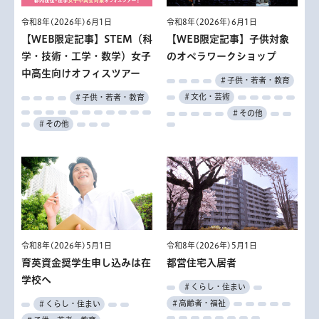
令和8年(2026年)6月1日
令和8年(2026年)6月1日
【WEB限定記事】STEM（科
【WEB限定記事】子供対象
学・技術・工学・数学）女子
のオペラワークショップ
中高生向けオフィスツアー
＃子供・若者・教育
＃文化・芸術
＃子供・若者・教育
＃その他
＃その他
令和8年(2026年)5月1日
令和8年(2026年)5月1日
育英資金奨学生申し込みは在
都営住宅入居者
学校へ
＃くらし・住まい
＃高齢者・福祉
＃くらし・住まい