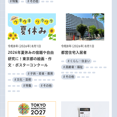
＃特集
＃その他
令和8年(2026年)8月1日
令和8年(2026年)8月1日
2026年夏休みの宿題や自由
都営住宅入居者
研究に！東京都の絵画・作
＃くらし・住まい
文・ポスターコンクール
＃高齢者・福祉
＃子供・若者・教育
＃その他
＃文化・芸術
＃特集
＃その他