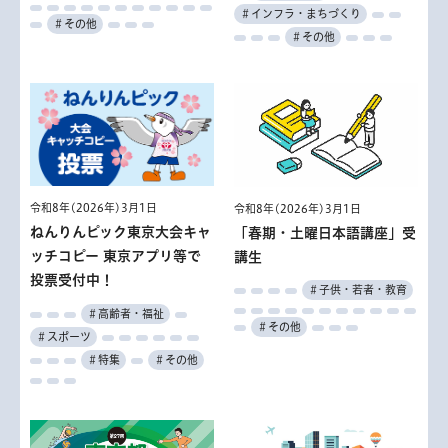
＃インフラ・まちづくり
＃その他
＃その他
令和8年(2026年)3月1日
令和8年(2026年)3月1日
ねんりんピック東京大会キャ
「春期・土曜日本語講座」受
ッチコピー 東京アプリ等で
講生
投票受付中！
＃子供・若者・教育
＃高齢者・福祉
＃その他
＃スポーツ
＃特集
＃その他