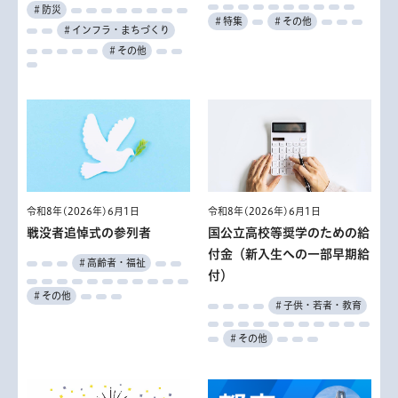
＃防災
＃特集
＃その他
＃インフラ・まちづくり
＃その他
令和8年(2026年)6月1日
令和8年(2026年)6月1日
戦没者追悼式の参列者
国公立高校等奨学のための給
付金（新入生への一部早期給
＃高齢者・福祉
付）
＃その他
＃子供・若者・教育
＃その他