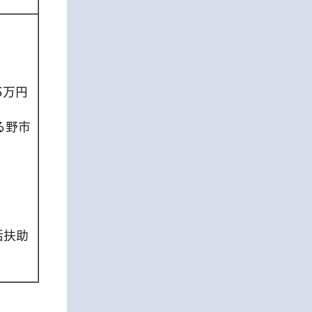
5万円
る野市
活扶助