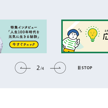
2
前のスライドを表示
次のスライドを
STOP
4