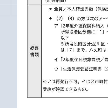
（経過措置）
全員
／本人確認書類（保険
（2）（3）
の方は次の
ア
～
ア
「2年度介護保険料納入
所得段階区分欄に「1」
以下
※所得段階区分:品川区
必要
は「7」まで。八丈町は
書類
イ
「2年度住民税非課税／
ウ
「生活保護受給証明書（
※
ア
は再発行不可。
イ
は区市町村
受給が確認できるもの。