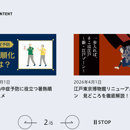
5月1日
2026年4月1日
熱中症予防に役⽴つ暑熱順
江戸東京博物館リニューア
スメ
ン 見どころを徹底解説！
2
前のスライドを表示
次のスライドを
STOP
6