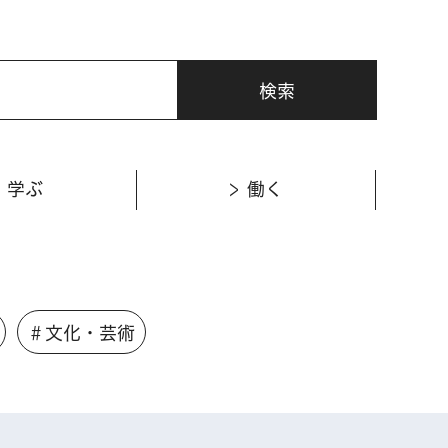
学ぶ
働く
＃文化・芸術