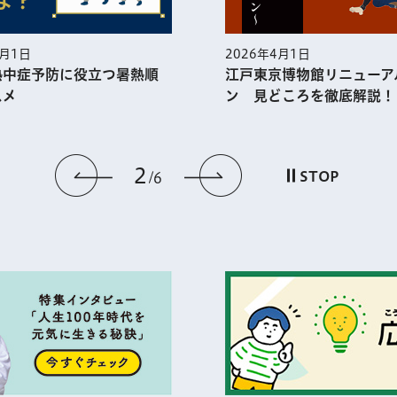
5月1日
2026年4月1日
熱中症予防に役⽴つ暑熱順
江戸東京博物館リニューア
スメ
ン 見どころを徹底解説！
2
前のスライドを表示
次のスライドを
STOP
6