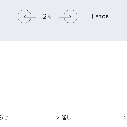
2
前のスライドを表示
次のスライドを
STOP
4
らせ
催し