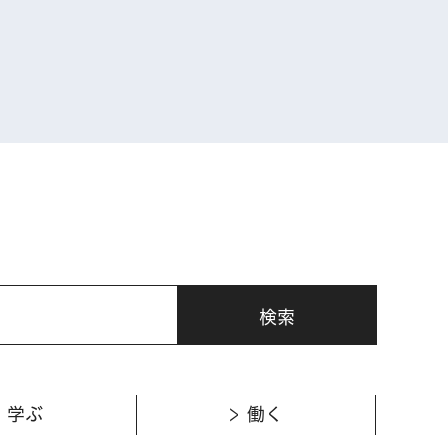
表示
学ぶ
働く