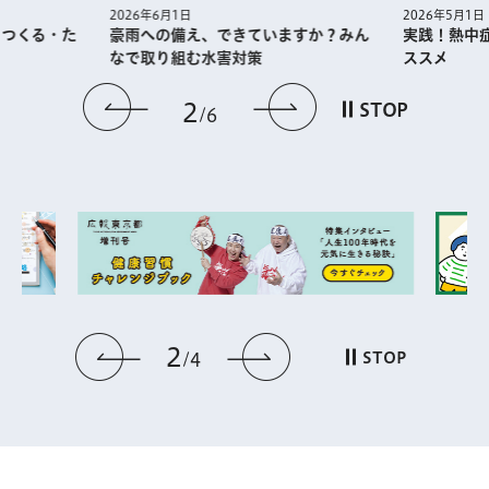
2026年5月1日
2026年6月1日
・つくる・た
実践！熱中
豪雨への備え、できていますか？みん
ススメ
なで取り組む水害対策
前のスライドを表示
次のスライドを
2
STOP
6
2
前のスライドを表示
次のスライドを表
STOP
4