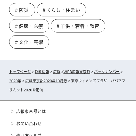
＃防災
＃くらし・住まい
＃健康・医療
＃子供・若者・教育
＃文化・芸術
トップページ
>
都政情報
>
広報
>
WEB広報東京都
>
バックナンバー
>
2020年
>
広報東京都2020年10月号
> 東京ウィメンズプラザ パパママ
サミット2020を配信
広報東京都とは
お問い合わせ
使い方ヘルプ