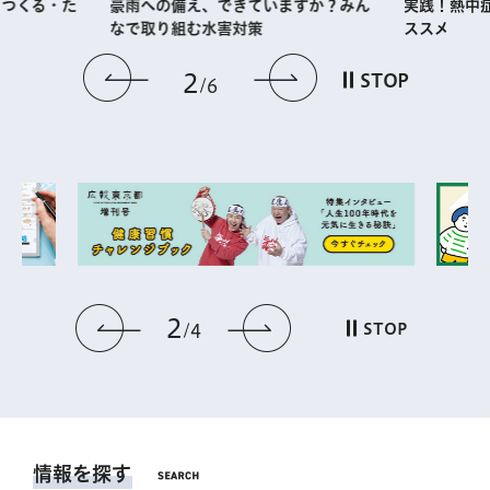
・つくる・た
実践！熱中
豪雨への備え、できていますか？みん
ススメ
なで取り組む水害対策
前のスライドを表示
次のスライドを
2
STOP
6
2
前のスライドを表示
次のスライドを表
STOP
4
情報を探す