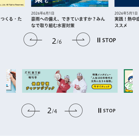
2026年5月1日
2026年6月1日
・つくる・た
実践！熱中
豪雨への備え、できていますか？みん
ススメ
なで取り組む水害対策
前のスライドを表示
次のスライドを
2
STOP
6
2
前のスライドを表示
次のスライドを表
STOP
4