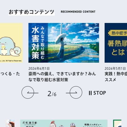
おすすめコンテンツ
2026年5月1日
2026年6月1日
・つくる・た
実践！熱中
豪雨への備え、できていますか？みん
ススメ
なで取り組む水害対策
前のスライドを表示
次のスライドを
2
STOP
6