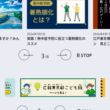
2026年5月1日
2026年4月1日
実践！熱中症予防に役⽴つ暑熱順化の
江戸東京博
ますか？みん
ススメ
ン 見どこ
前のスライドを表示
次のスライドを
3
STOP
6