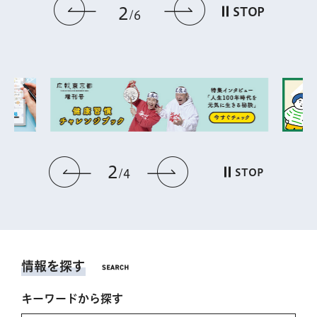
前のスライドを表示
次のスライドを
2
STOP
6
2
前のスライドを表示
次のスライドを表
STOP
4
情報を探す
キーワードから探す