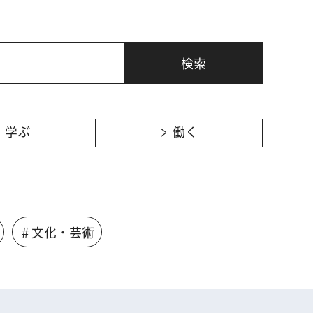
学ぶ
働く
＃文化・芸術