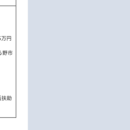
5万円
る野市
活扶助