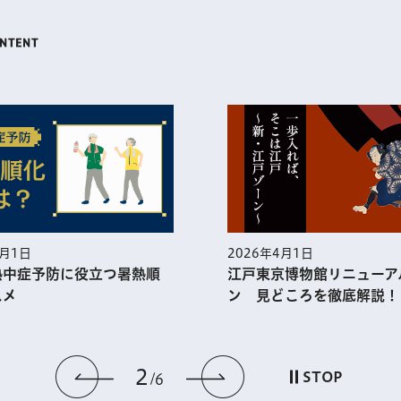
5月1日
2026年4月1日
熱中症予防に役⽴つ暑熱順
江戸東京博物館リニューア
スメ
ン 見どころを徹底解説！
2
前のスライドを表示
次のスライドを
STOP
6