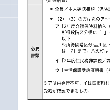
（経過措置）
全員
／本人確認書類（保険
（2）（3）
の方は次の
ア
～
ア
「2年度介護保険料納入
所得段階区分欄に「1」
以下
※所得段階区分:品川区
必要
は「7」まで。八丈町は
書類
イ
「2年度住民税非課税／
ウ
「生活保護受給証明書（
※
ア
は再発行不可。
イ
は区市町村
受給が確認できるもの。