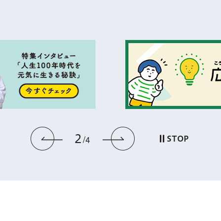
2
前のスライドを表示
次のスライドを
STOP
4