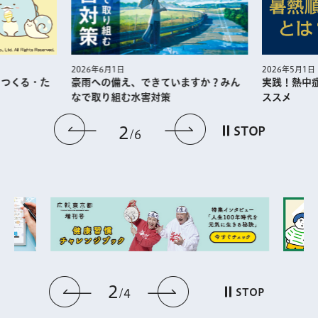
2026年5月1日
2026年6月1日
・つくる・た
実践！熱中
豪雨への備え、できていますか？みん
ススメ
なで取り組む水害対策
前のスライドを表示
次のスライドを
2
STOP
6
2
前のスライドを表示
次のスライドを表
STOP
4