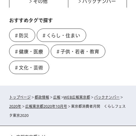
その他
バックナンバー
おすすめタグで探す
＃防災
＃くらし・住まい
＃健康・医療
＃子供・若者・教育
＃文化・芸術
トップページ
>
都政情報
>
広報
>
WEB広報東京都
>
バックナンバー
>
2020年
>
広報東京都2020年10月号
> 東京都消費者月間 くらしフェス
タ東京2020