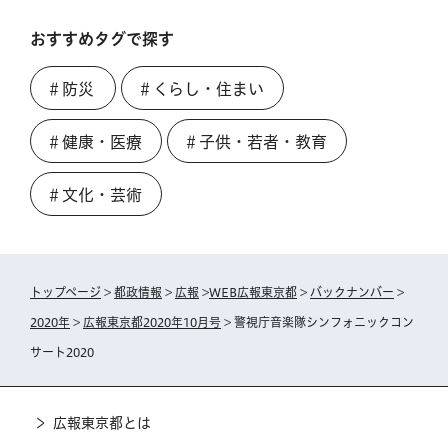
おすすめタグで探す
＃防災
＃くらし・住まい
＃健康・医療
＃子供・若者・教育
＃文化・芸術
トップページ
>
都政情報
>
広報
>
WEB広報東京都
>
バックナンバー
>
2020年
>
広報東京都2020年10月号
> 警視庁音楽隊シンフォニックコン
サート2020
広報東京都とは