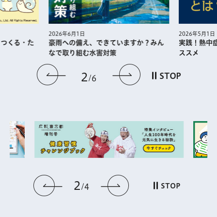
2026年5月1日
2026年6月1日
・つくる・た
実践！熱中
豪雨への備え、できていますか？みん
ススメ
なで取り組む水害対策
前のスライドを表示
次のスライドを
2
STOP
6
2
前のスライドを表示
次のスライドを表
STOP
4