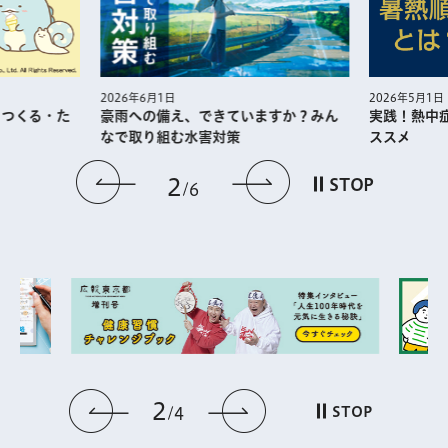
2026年5月1日
2026年6月1日
・つくる・た
実践！熱中
豪雨への備え、できていますか？みん
ススメ
なで取り組む水害対策
前のスライドを表示
次のスライドを
2
STOP
6
2
前のスライドを表示
次のスライドを表
STOP
4