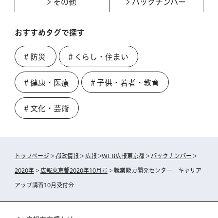
その他
バックナンバー
おすすめタグで探す
＃防災
＃くらし・住まい
＃健康・医療
＃子供・若者・教育
＃文化・芸術
トップページ
>
都政情報
>
広報
>
WEB広報東京都
>
バックナンバー
>
2020年
>
広報東京都2020年10月号
> 職業能力開発センター キャリア
アップ講習10月受付分