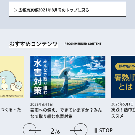
広報東京都2021年8月号のトップに戻る
おすすめコンテンツ
2026年5月1日
2026年6月1日
・つくる・た
実践！熱中
豪雨への備え、できていますか？みん
ススメ
なで取り組む水害対策
前のスライドを表示
次のスライドを
2
STOP
6