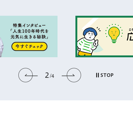
2
前のスライドを表示
次のスライドを
STOP
4