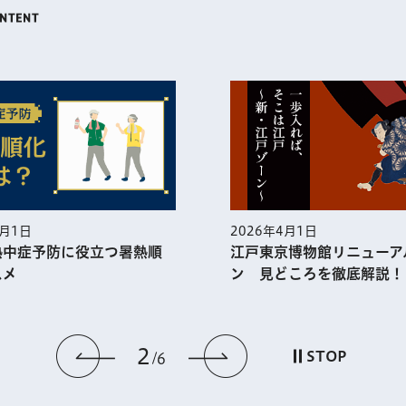
5月1日
2026年4月1日
熱中症予防に役⽴つ暑熱順
江戸東京博物館リニューア
スメ
ン 見どころを徹底解説！
2
前のスライドを表示
次のスライドを
STOP
6