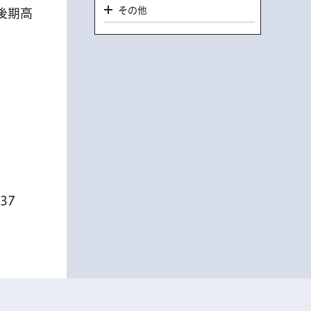
その他
後期高
37