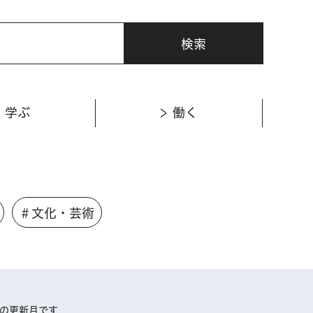
学ぶ
働く
＃文化・芸術
証の更新月です