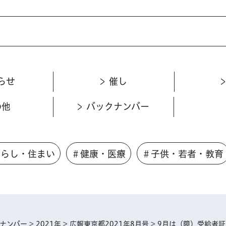
らせ
催し
の他
バックナンバー
くらし・住まい
＃健康・医療
＃子供・若者・教育
ナンバー
>
2021年
>
広報東京都2021年8月号
> 9月は（障）受給者