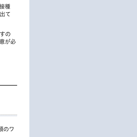
接種
出て
すの
意が必
類のワ