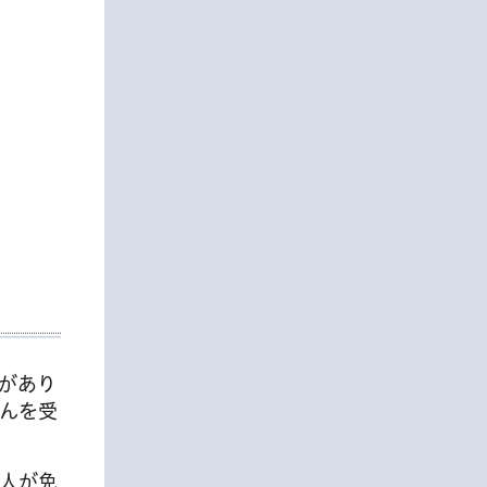
があり
んを受
人が免