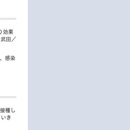
り効果
、武田／
、感染
接種し
ていき