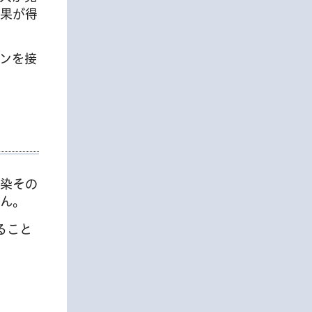
果が得
ンを接
染その
ん。
ること