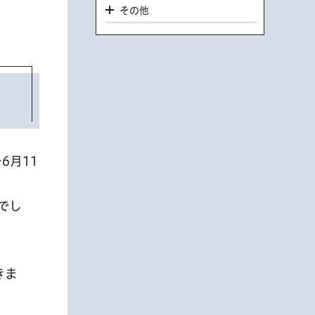
その他
6月11
でし
きま