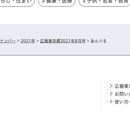
くらし・住まい
＃健康・医療
＃子供・若者・教育
ナンバー
>
2021年
>
広報東京都2021年8月号
> あんぐる
広報東
お問い
使い方