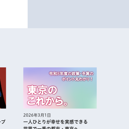
2026年2月1日
できる
集まれ！あふれる熱気 アニメ都
市・TOKYOの今を大解剖!!