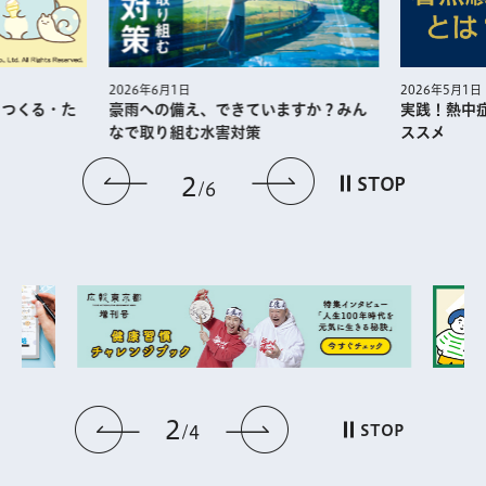
2026年5月1日
2026年6月1日
・つくる・た
実践！熱中
豪雨への備え、できていますか？みん
ススメ
なで取り組む水害対策
前のスライドを表示
次のスライドを
2
STOP
6
2
前のスライドを表示
次のスライドを表
STOP
4