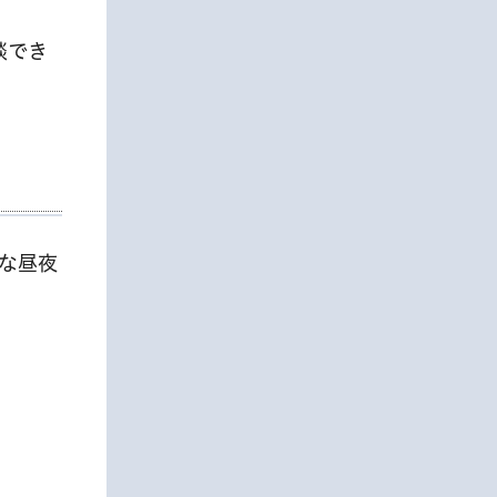
談でき
な昼夜