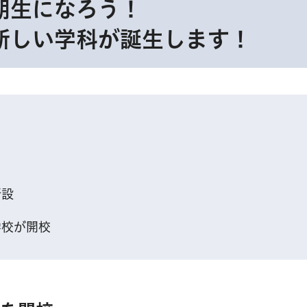
期生になろう！
新しい学科が誕生します！
新設
学校が開校