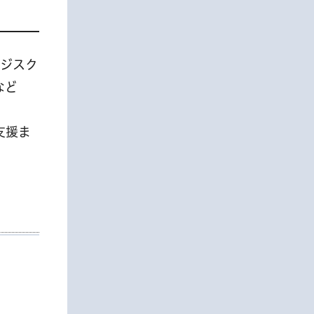
ンジスク
など
支援ま