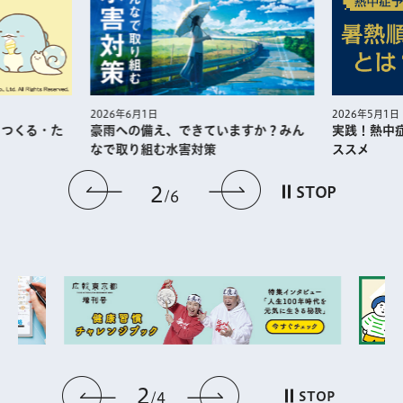
2026年5月1日
2026年6月1日
・つくる・た
実践！熱中
豪雨への備え、できていますか？みん
ススメ
なで取り組む水害対策
前のスライドを表示
次のスライドを
2
STOP
6
2
前のスライドを表示
次のスライドを表
STOP
4