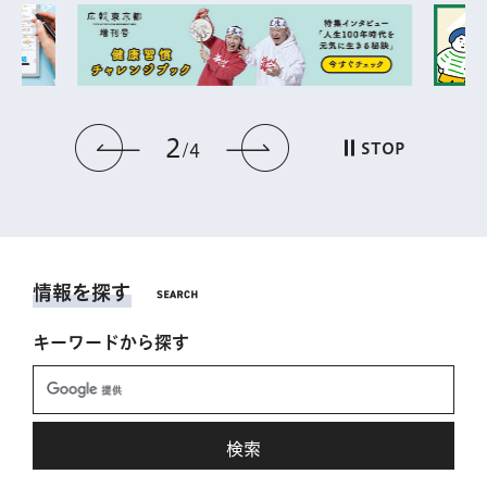
2
前のスライドを表示
次のスライドを表
STOP
4
情報を探す
キーワードから探す