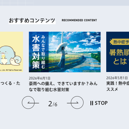
おすすめコンテンツ
2026年5月1日
2026年6月1日
・つくる・た
実践！熱中
豪雨への備え、できていますか？みん
ススメ
なで取り組む水害対策
前のスライドを表示
次のスライドを
2
STOP
6