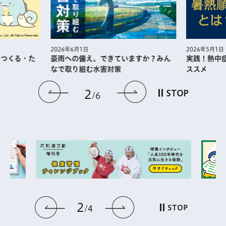
2026年5月1日
2026年6月1日
・つくる・た
実践！熱中
豪雨への備え、できていますか？みん
ススメ
なで取り組む水害対策
前のスライドを表示
次のスライドを
2
STOP
6
2
前のスライドを表示
次のスライドを表
STOP
4