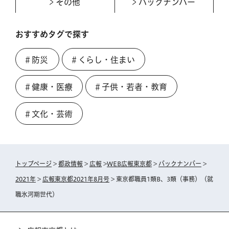
その他
バックナンバー
おすすめタグで探す
＃防災
＃くらし・住まい
＃健康・医療
＃子供・若者・教育
＃文化・芸術
トップページ
>
都政情報
>
広報
>
WEB広報東京都
>
バックナンバー
>
2021年
>
広報東京都2021年8月号
> 東京都職員1類B、3類（事務）（就
職氷河期世代）