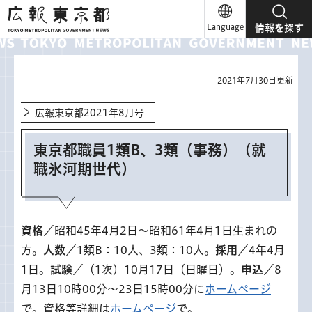
広報東京都
Language
情報を探す
2021年7月30日更新
広報東京都2021年8月号
東京都職員1類B、3類（事務）（就
職氷河期世代）
資格
／昭和45年4月2日～昭和61年4月1日生まれの
方。
人数
／1類B：10人、3類：10人。
採用
／4年4月
1日。
試験
／（1次）10月17日（日曜日）。
申込
／8
月13日10時00分～23日15時00分に
ホームページ
で。資格等詳細は
ホームページ
で。