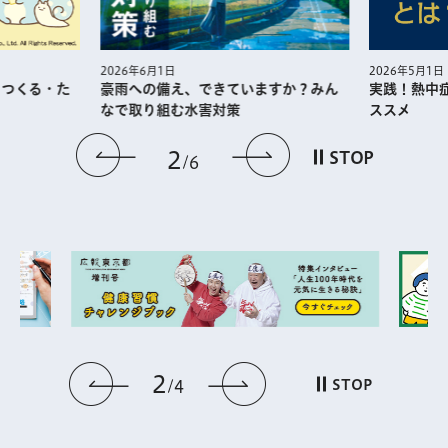
2026年5月1日
2026年6月1日
・つくる・た
実践！熱中
豪雨への備え、できていますか？みん
ススメ
なで取り組む水害対策
前のスライドを表示
次のスライドを
2
STOP
6
2
前のスライドを表示
次のスライドを表
STOP
4