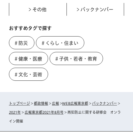
その他
バックナンバー
おすすめタグで探す
＃防災
＃くらし・住まい
＃健康・医療
＃子供・若者・教育
＃文化・芸術
トップページ
>
都政情報
>
広報
>
WEB広報東京都
>
バックナンバー
>
2021年
>
広報東京都2021年8月号
> 再犯防止に関する研修会 オンラ
イン開催