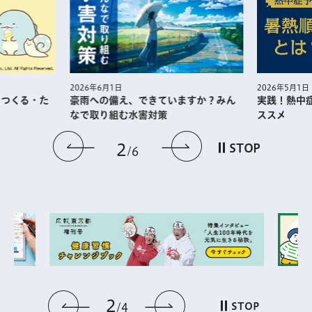
2026年5月1日
2026年6月1日
・つくる・た
実践！熱中
豪雨への備え、できていますか？みん
ススメ
なで取り組む水害対策
前のスライドを表示
次のスライドを
2
STOP
6
2
前のスライドを表示
次のスライドを表
STOP
4