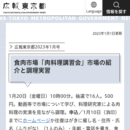
広報東京都
Language
情報を探す
2023年1月1日更新
広報東京都2023年1月号
食肉市場「肉料理講習会」市場の紹
介と調理実習
1月20日（金曜日）10時00分。抽選で16人。500
円。動画等で市場について学び、料理研究家による肉
料理の実演を見ながら調理。
申込
／1月10日（消印）
までに
ホームページ
か往復はがきに催し名・住所・氏
名（ふりがな）（1人のみ）・年齢・電話を書き、食