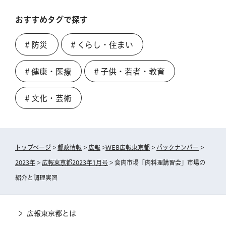
おすすめタグで探す
＃防災
＃くらし・住まい
＃健康・医療
＃子供・若者・教育
＃文化・芸術
トップページ
>
都政情報
>
広報
>
WEB広報東京都
>
バックナンバー
>
2023年
>
広報東京都2023年1月号
> 食肉市場「肉料理講習会」市場の
紹介と調理実習
広報東京都とは