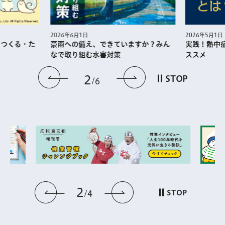
2026年5月1日
2026年6月1日
・つくる・た
実践！熱中
豪雨への備え、できていますか？みん
ススメ
なで取り組む水害対策
前のスライドを表示
次のスライドを
2
STOP
6
2
前のスライドを表示
次のスライドを表
STOP
4