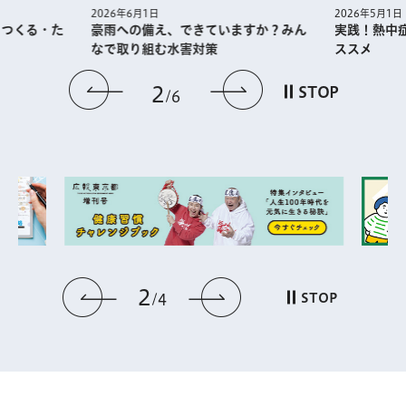
2026年5月1日
2026年6月1日
・つくる・た
実践！熱中
豪雨への備え、できていますか？みん
ススメ
なで取り組む水害対策
前のスライドを表示
次のスライドを
2
STOP
6
2
前のスライドを表示
次のスライドを表
STOP
4