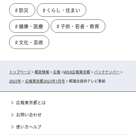
＃防災
＃くらし・住まい
＃健康・医療
＃子供・若者・教育
＃文化・芸術
トップページ
>
都政情報
>
広報
>
WEB広報東京都
>
バックナンバー
>
2023年
>
広報東京都2023年1月号
> 都議会提供テレビ番組
広報東京都とは
お問い合わせ
使い方ヘルプ