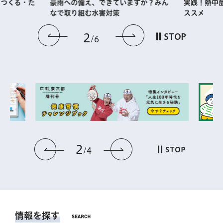
・つくる・た
実践！熱中
豪雨への備え、できていますか？みん
ススメ
なで取り組む水害対策
前のスライドを表示
次のスライドを
2
STOP
6
2
前のスライドを表示
次のスライドを表
STOP
4
情報を探す