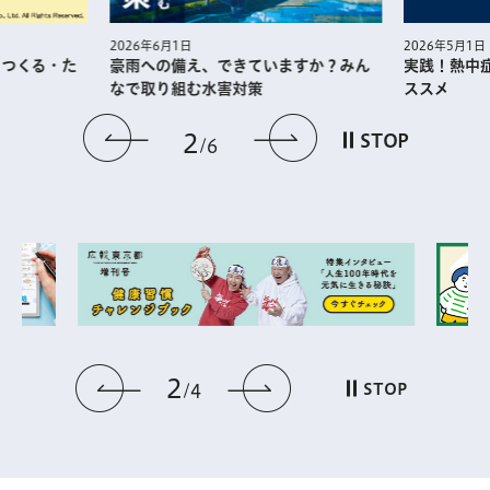
2026年5月1日
2026年6月1日
・つくる・た
実践！熱中
豪雨への備え、できていますか？みん
ススメ
なで取り組む水害対策
前のスライドを表示
次のスライドを
2
STOP
6
2
前のスライドを表示
次のスライドを表
STOP
4