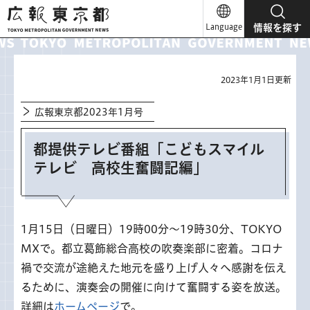
広報東京都
Language
情報を探す
2023年1月1日更新
広報東京都2023年1月号
都提供テレビ番組「こどもスマイル
テレビ 高校生奮闘記編」
1月15日（日曜日）19時00分～19時30分、TOKYO
MXで。都立葛飾総合高校の吹奏楽部に密着。コロナ
禍で交流が途絶えた地元を盛り上げ人々へ感謝を伝え
るために、演奏会の開催に向けて奮闘する姿を放送。
詳細は
ホームページ
で。