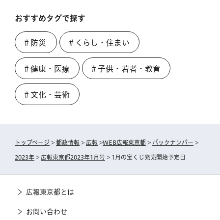
おすすめタグで探す
＃防災
＃くらし・住まい
＃健康・医療
＃子供・若者・教育
＃文化・芸術
トップページ
>
都政情報
>
広報
>
WEB広報東京都
>
バックナンバー
>
2023年
>
広報東京都2023年1月号
> 1月の宝くじ発売開始予定日
広報東京都とは
お問い合わせ