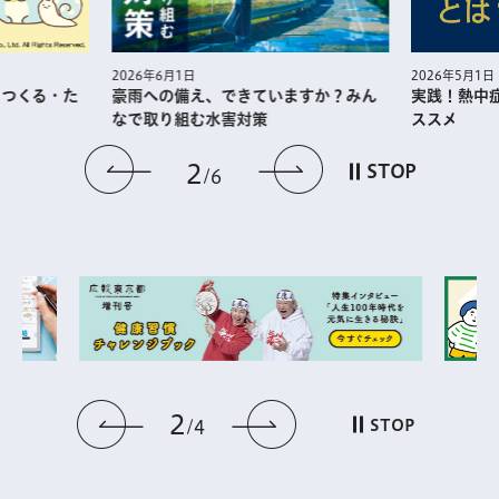
2026年5月1日
2026年6月1日
・つくる・た
実践！熱中
豪雨への備え、できていますか？みん
ススメ
なで取り組む水害対策
前のスライドを表示
次のスライドを
2
STOP
6
2
前のスライドを表示
次のスライドを表
STOP
4