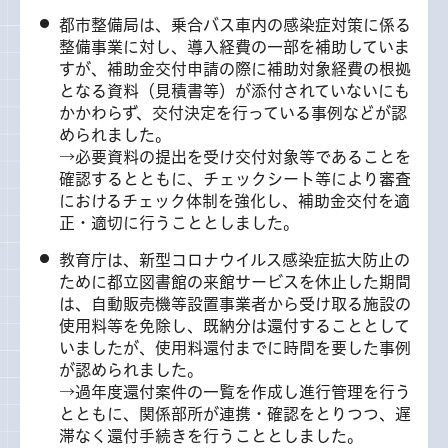
都市整備局は、乗合バス車内の感染症対策に係る
整備事業に対し、導入経費の一部を補助していま
すが、補助金交付申請の際に補助対象経費の根拠
となる資料（見積書等）が添付されていないにも
かかわらず、交付決定を行っている事例などが認
められました。
→必要資料の提出を受け交付対象等であることを
確認するとともに、チェックシート等により審査
におけるチェック体制を強化し、補助金交付を適
正・適切に行うこととしました。
教育庁は、新型コロナウイルス感染症拡大防止の
ために都立図書館の来館サービスを休止した期間
は、自動販売機等設置事業者から受け取る施設の
使用料等を免除し、既納分は還付することとして
いましたが、使用料還付までに時間を要した事例
が認められました。
→過年度還付案件の一覧を作成し進行管理を行う
とともに、関係部所が連携・確認をとりつつ、遅
滞なく還付手続きを行うこととしました。