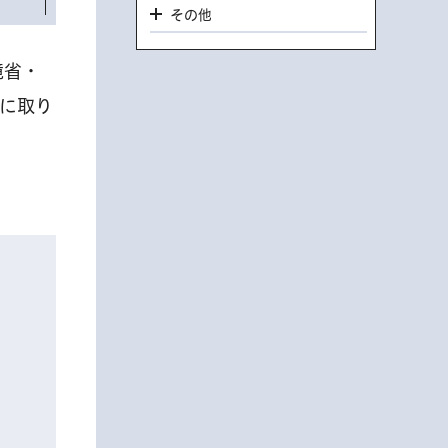
その他
境省・
に取り