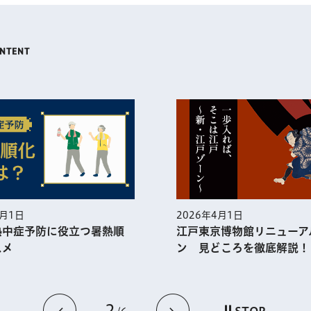
5月1日
2026年4月1日
熱中症予防に役⽴つ暑熱順
江戸東京博物館リニューア
スメ
ン 見どころを徹底解説！
2
前のスライドを表示
次のスライドを
STOP