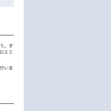
う。す
ロエミ
行いま