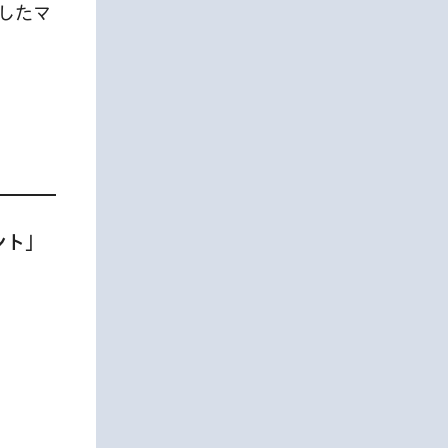
したマ
ント」