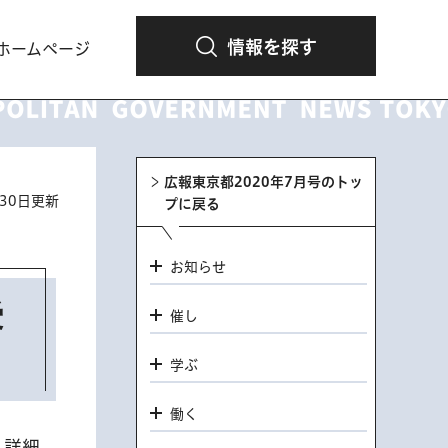
情報を探す
ホームページ
広報東京都2020年7月号のトッ
月30日更新
プに戻る
お知らせ
受
催し
学ぶ
働く
。詳細