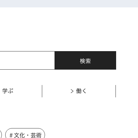
学ぶ
働く
＃文化・芸術