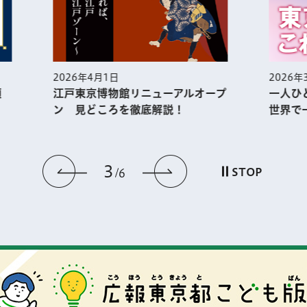
4月1日
2026年3月1日
京博物館リニューアルオープ
一人ひとりが幸せを実感
どころを徹底解説！
世界で一番の都市・東京
3
前のスライドを表示
次のスライドを
STOP
6