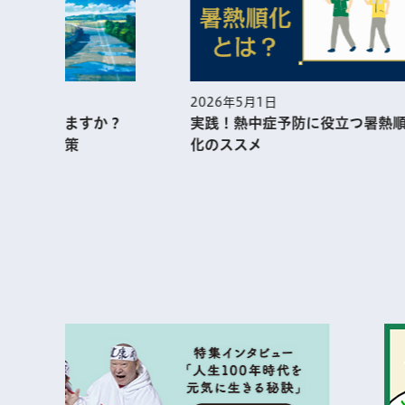
2026年5月1日
2026年
実践！熱中症予防に役⽴つ暑熱順
江戸東
化のススメ
ン 見