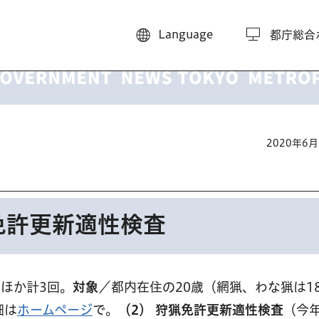
Language
都庁総合
2020年6
免許更新適性検査
）ほか計3回。
対象
／都内在住の20歳（網猟、わな猟は1
細は
ホームページ
で。
（2） 狩猟免許更新適性検査
（今