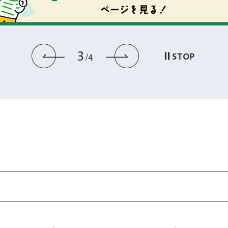
3
前のスライドを表示
次のスライドを
STOP
4