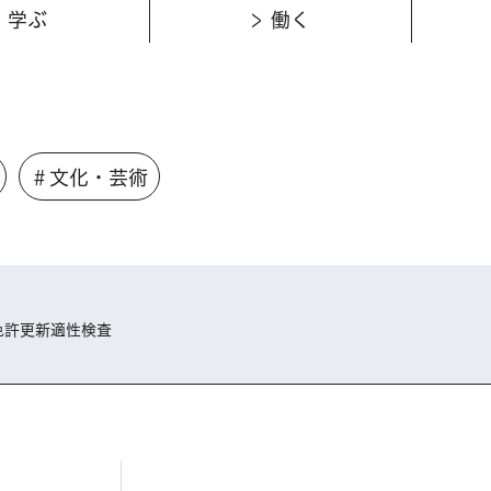
学ぶ
働く
＃文化・芸術
免許更新適性検査