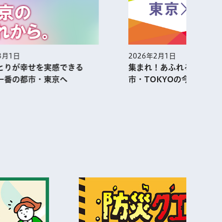
2026年2月1日
できる
集まれ！あふれる熱気 アニメ都
へ
市・TOKYOの今を大解剖!!
表示