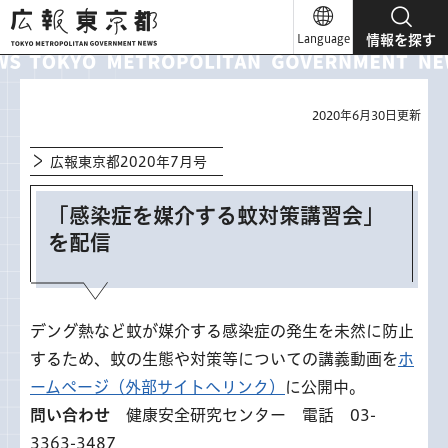
広報東京都
Language
情報を探す
2020年6月30日更新
広報東京都2020年7月号
「感染症を媒介する蚊対策講習会」
を配信
デング熱など蚊が媒介する感染症の発生を未然に防止
するため、蚊の生態や対策等についての講義動画を
ホ
ームページ（外部サイトへリンク）
に公開中。
問い合わせ
健康安全研究センター 電話 03-
3363-3487