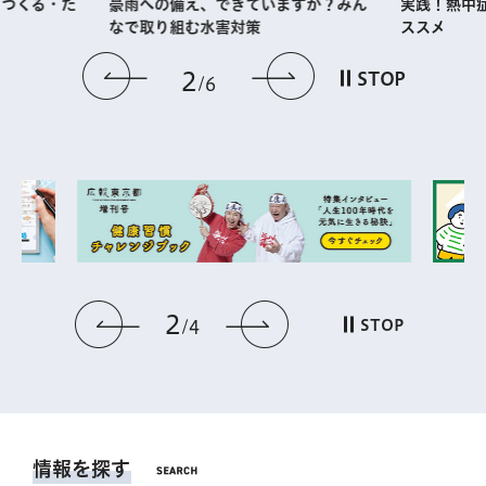
・つくる・た
実践！熱中
豪雨への備え、できていますか？みん
ススメ
なで取り組む水害対策
前のスライドを表示
次のスライドを
2
STOP
6
2
前のスライドを表示
次のスライドを表
STOP
4
情報を探す