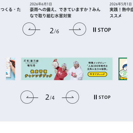
2026年5月1日
2026年6月1日
・つくる・た
実践！熱中
豪雨への備え、できていますか？みん
ススメ
なで取り組む水害対策
前のスライドを表示
次のスライドを
2
STOP
6
2
前のスライドを表示
次のスライドを表
STOP
4