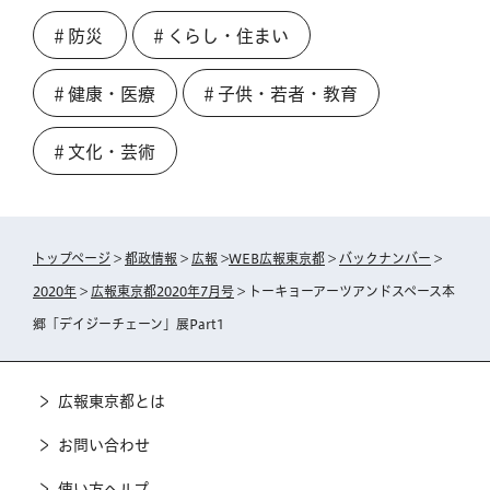
＃防災
＃くらし・住まい
＃健康・医療
＃子供・若者・教育
＃文化・芸術
トップページ
>
都政情報
>
広報
>
WEB広報東京都
>
バックナンバー
>
2020年
>
広報東京都2020年7月号
> トーキョーアーツアンドスペース本
郷「デイジーチェーン」展Part1
広報東京都とは
お問い合わせ
使い方ヘルプ