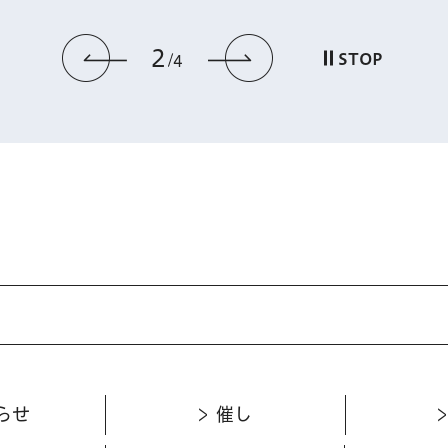
2
前のスライドを表示
次のスライドを
STOP
4
らせ
催し