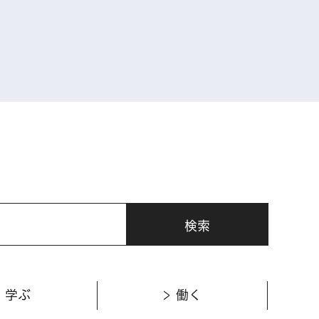
表示
学ぶ
働く