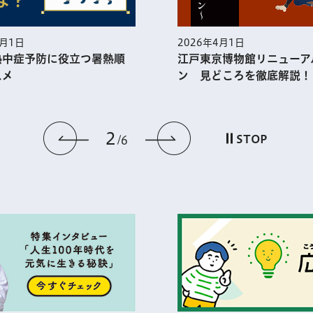
5月1日
2026年4月1日
熱中症予防に役⽴つ暑熱順
江戸東京博物館リニューア
スメ
ン 見どころを徹底解説！
2
前のスライドを表示
次のスライドを
STOP
6