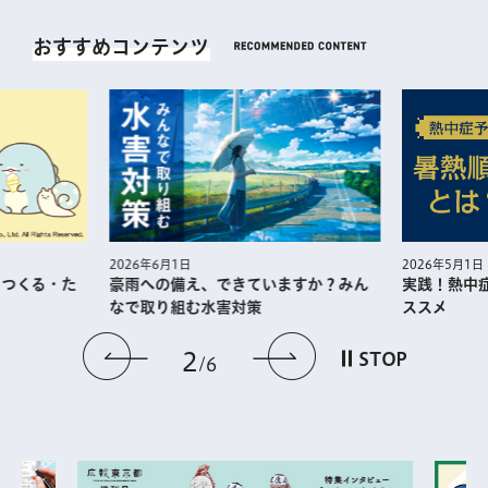
おすすめコンテンツ
2026年5月1日
2026年6月1日
・つくる・た
実践！熱中
豪雨への備え、できていますか？みん
ススメ
なで取り組む水害対策
前のスライドを表示
次のスライドを
2
STOP
6