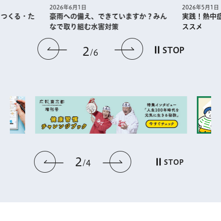
2026年5月1日
2026年6月1日
・つくる・た
実践！熱中
豪雨への備え、できていますか？みん
ススメ
なで取り組む水害対策
前のスライドを表示
次のスライドを
2
STOP
6
2
前のスライドを表示
次のスライドを表
STOP
4