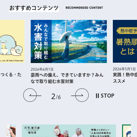
おすすめコンテンツ
2026年5月1日
2026年6月1日
・つくる・た
実践！熱中
豪雨への備え、できていますか？みん
ススメ
なで取り組む水害対策
前のスライドを表示
次のスライドを
2
STOP
6