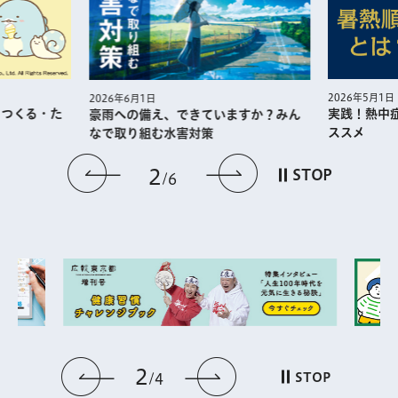
2026年5月1日
2026年6月1日
・つくる・た
実践！熱中
豪雨への備え、できていますか？みん
ススメ
なで取り組む水害対策
前のスライドを表示
次のスライドを
2
STOP
6
2
前のスライドを表示
次のスライドを表
STOP
4