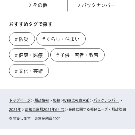
その他
バックナンバー
おすすめタグで探す
＃防災
＃くらし・住まい
＃健康・医療
＃子供・若者・教育
＃文化・芸術
トップページ
>
都政情報
>
広報
>
WEB広報東京都
>
バックナンバー
>
2021年
>
広報東京都2021年6月号
> 金融に関する都民ニーズ・都政課題
を募集します 東京金融賞2021