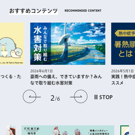
おすすめコンテンツ
2026年5月1日
2026年6月1日
・つくる・た
実践！熱中
豪雨への備え、できていますか？みん
ススメ
なで取り組む水害対策
前のスライドを表示
次のスライドを
2
STOP
6