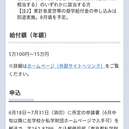
相当する）のいずれかに該当する方
【注2】家計急変世帯の奨学給付金の申し込みは
別途実施。8月頃を予定。
給付額（年額）
5万100円～15万円
※詳細は
ホームページ（外部サイトへリンク）
をご覧
ください。
申込
6月18日～7月31日（消印）に所定の申請書（6月中
旬以降に在学校か私学財団ホームページで入手可）を
郵送で 〒162-8799 牛込郵便局留「東京都私学財