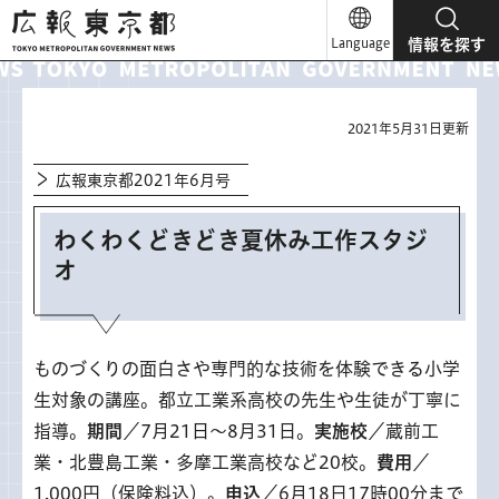
広報東京都
Language
情報を探す
2021年5月31日更新
広報東京都2021年6月号
わくわくどきどき夏休み工作スタジ
オ
ものづくりの面白さや専門的な技術を体験できる小学
生対象の講座。都立工業系高校の先生や生徒が丁寧に
指導。
期間
／7月21日～8月31日。
実施校
／蔵前工
業・北豊島工業・多摩工業高校など20校。
費用
／
1,000円（保険料込）。
申込
／6月18日17時00分まで