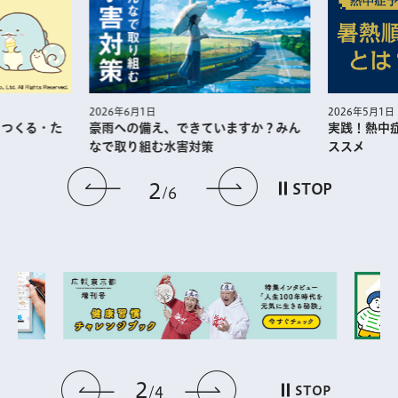
2026年5月1日
2026年6月1日
・つくる・た
実践！熱中
豪雨への備え、できていますか？みん
ススメ
なで取り組む水害対策
前のスライドを表示
次のスライドを
2
STOP
6
2
前のスライドを表示
次のスライドを表
STOP
4