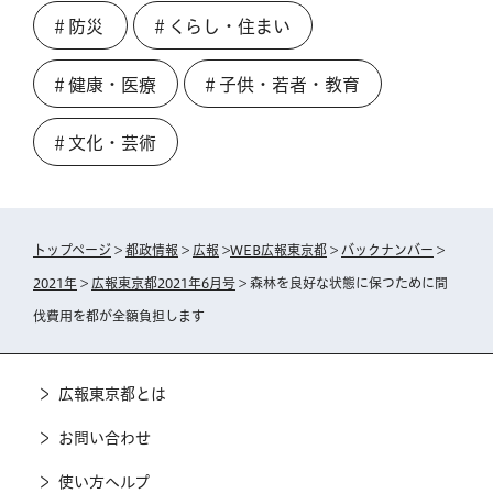
＃防災
＃くらし・住まい
＃健康・医療
＃子供・若者・教育
＃文化・芸術
トップページ
>
都政情報
>
広報
>
WEB広報東京都
>
バックナンバー
>
2021年
>
広報東京都2021年6月号
> 森林を良好な状態に保つために間
伐費用を都が全額負担します
広報東京都とは
お問い合わせ
使い方ヘルプ